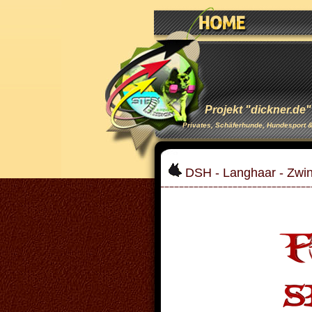
Projekt "dickner.de"
Privates, Schäferhunde, Hundesport 
DSH - Langhaar - Zwin