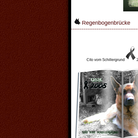
Regenbogenbrücke
Cito vom Schillergrund
2