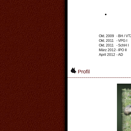
Okt. 2009
-
BH / VT
Okt. 2011
-
VPG I
Okt. 2011
-
SchH I
März 2012
-
IPO II
April 2012
-
AD
Profil