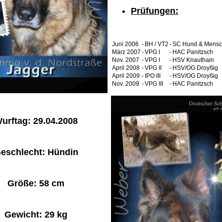
Prüfungen:
Juni 2006
-
BH / VT2
-
SC Hund & Mensch
März 2007
-
VPG I
-
HAC Panitzsch
Nov. 2007
-
VPG I
-
HSV Knauthain
April 2008
-
VPG II
-
HSV/OG Droyßig
April 2009
-
IPO III
-
HSV/OG Droyßig
Nov. 2009
-
VPG III
-
HAC Panitzsch
urftag: 29.04.2008
eschlecht: Hündin
Größe: 58 cm
Gewicht: 29 kg