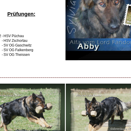
Prüfungen:
2
-
HSV Püchau
-
HSV Zschortau
-
SV OG Gaschwitz
-
SV OG Falkenberg
-
SV OG Theissen